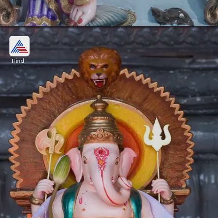
हल्दी लगी दूर्वा चढ़ाएं
Hindi
विनायकी चतुर्थी पर भगवान श्रीगणेश को हल्दी लगी हुई दूर्वा
चढ़ाएं। ऐसा करते समय श्रीगणेशाय नम: का जाप करें। इससे
आपके जीवन में सुख-समृद्धि बनी रहेगी।
Image credits: Getty