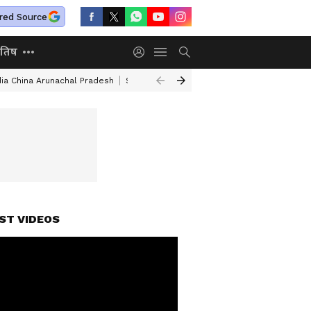
red Source
ोतिष
dia China Arunachal Pradesh
Saudi Turkey Pakistan Defense Pact
Delhi
ST VIDEOS