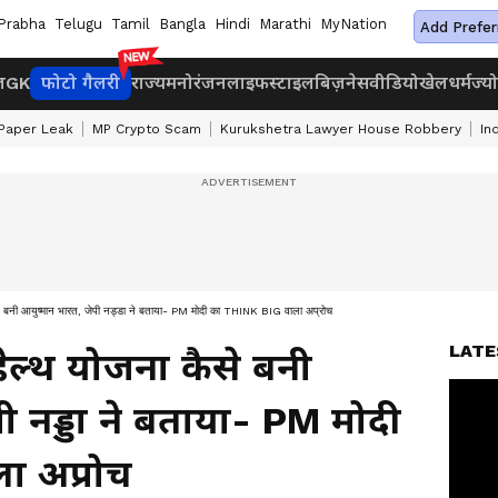
Prabha
Telugu
Tamil
Bangla
Hindi
Marathi
MyNation
Add Prefer
ज
GK
फोटो गैलरी
राज्य
मनोरंजन
लाइफस्टाइल
बिज़नेस
वीडियो
खेल
धर्म
ज्य
Paper Leak
MP Crypto Scam
Kurukshetra Lawyer House Robbery
In
कैसे बनी आयुष्मान भारत, जेपी नड्डा ने बताया- PM मोदी का THINK BIG वाला अप्रोच
LATE
 हेल्थ योजना कैसे बनी
ी नड्डा ने बताया- PM मोदी
ा अप्रोच