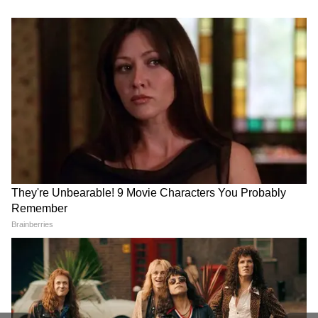
National News (नेशनल न्यूज़) - Get latest India
News (राष्ट्रीय समाचार) and breaking Hindi News
headlines from India on Asianet News Hindi.
1.
मौलाना अरशद मदनी के बयान से पैदा हुए विवाद के
बीच जमीयत ने कई प्रस्ताव पारित किए और एक संदेश
जारी किया। इसमें कहा गया, "जमीयत उलेमा-ए-हिंद
धार्मिक नफरत और संप्रदायवाद को देश की अखंडता के
लिए सबसे बड़ा खतरा मानती है। यह हमारे लंबे विरासत
और लोकाचार( heritage and ethos) से मेल नहीं
खाता है।"
2.
प्रस्ताव में कहा गया कि विभिन्न धर्मों के बीच मैत्रीपूर्ण