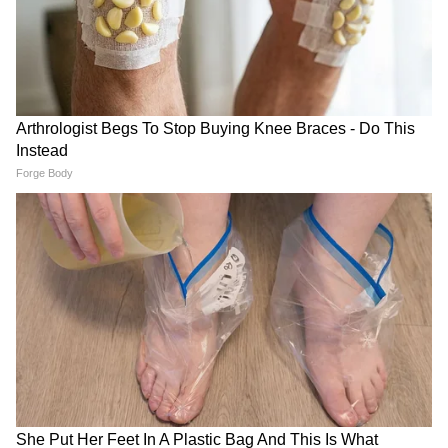
है।'
यह भी पढ़ें
जमीयत उलेगा-ए-हिंद के अधिवेशन में मौलाना
अरशद मदनी का विवादित बयान, विरोध में अन्य धर्म
गुरुओं ने मंच छोड़ दिया
मौलाना ने फिर उगला जहर: सोमनाथ मंदिर को तोड़ने
को जायज ठहराया, TV चैनल को दिए भड़काऊ बयान
के बाद FIR
Islamophobia पर बोले मदनी-यह देश जितना मोदी
और मोहन भागवत का है, उतना ही महमूद का भी