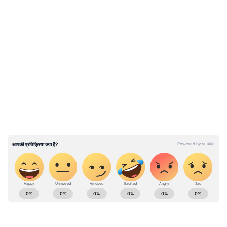
LATEST VIDEOS
ABOUT THE AUTHOR
Amitabh Budholiya
AB
बीएससी (बायोलॉजी), पोस्ट ग्रेजुएशन हिंदी साहित्य, बीजेएमसी