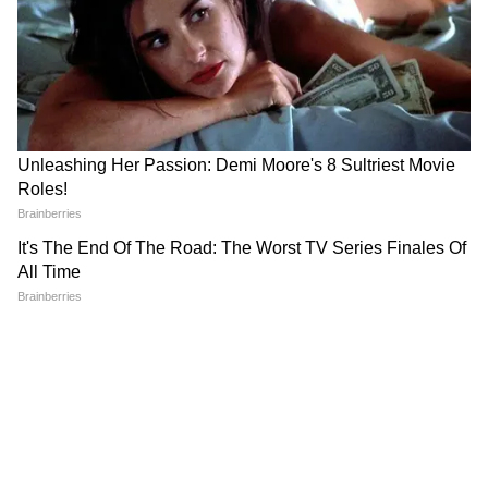
6.
मौलाना मदनी ने मुसलमानों को आंतरिक और बाहरी
दुश्मनों(nternal and external enemies) के बारे में
भी आगाह किया, जो उन्हें मनोवैज्ञानिक रूप से निराश,
उकसाने और गुमराह करने की कोशिश कर रहे हैं।
7.
प्रस्ताव पढ़ा गया कि 'जिहाद के नाम पर चरमपंथी और
हिंसक प्रवृत्ति का प्रचार करने वाले संगठन देश हित या
इस्लाम धर्म के मामले में हमारे सहयोग और समर्थन के
हकदार नहीं हैं। वे जिहाद का इस्तेमाल पूरी तरह से गलत
बयानी में कर रहे हैं।
8.
प्रस्ताव में कहा गया कि 'बलिदान, वफादारी, और राष्ट्र
के प्रति देशभक्ति हमारा राष्ट्रीय और धार्मिक कर्तव्य है,
हमारा धर्म और हमारा देश पहले है, यह हमारा नारा है,
मातृभूमि के लिए अपनी जान देना और इसके सम्मान के