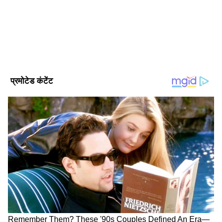
नेशनल, वर्ल्ड, ट्रेन्डिंग टॉपिक, एक्सप्लेनर, डिफेंस, पॉलिटिक्स जैसे टॉपिक
में इनका इंट्रेस्ट है। इन्होंने एमएससी किया हुआ है। मूलतः ये बिहार के
Published :
Dec 21 2023, 12:43 PM IST
रहने वाले हैं।
Follow Us
संसद में बहस कराने से सरकार ने किया है इनकार
दरअसल, सरकार ने कहा है कि मामले की जांच की जा
रही है। सरकार ने इस मामले पर संसद में बहस कराने से
इनकार किया है। संसद की सुरक्षा का मामला लोकसभा
अध्यक्ष ओम बिरला के अधीन है। उन्होंने कहा है कि पूरी
रिपोर्ट विपक्षी सांसदों के लिए उपलब्ध होगी, लेकिन विपक्ष
इस मुद्दे पर पीएम नरेंद्र मोदी या गृह मंत्री अमित शाह से
संसद में जवाब मांग रहा है।
यह भी पढ़ें-
संसद की सुरक्षा में चूक मामला: पकड़ा