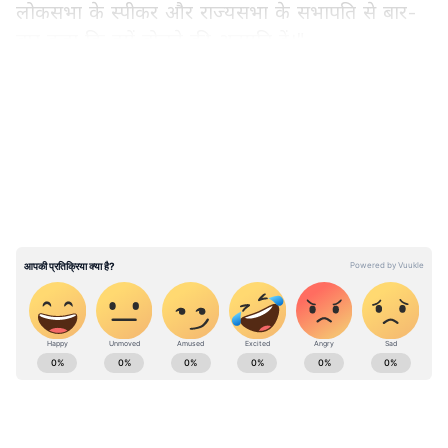
लोकसभा के स्पीकर और राज्यसभा के सभापति से बार-
बार कहा कि हमें बोलने की अनुमति दें।"
LATEST VIDEOS
खड़गे ने कहा, "मोदी सरकार ये नहीं चाहती कि सदन
चले। लोकतंत्र में सवाल करना हमारा हक है। हम सवाल
उठा रहे हैं कि संसद सुरक्षा में जो चूक हुई, उस पर
प्रधानमंत्री और गृह मंत्री बयान दें। प्रधानमंत्री और गृह मंत्री
बाकी जगहों पर बात कर रहे हैं लेकिन वे सदन में बयान
नहीं दते हैं, ये सदन का अपमान है।"
ABOUT THE AUTHOR
Vivek Kumar
VK
विवेक कुमार। डिजिटल मीडिया में 12 साल का अनुभव। मौजूदा समय में
एशियानेट न्यूज हिंदी के साथ बतौर सीनियर सब एडिटर काम कर रहे हैं।