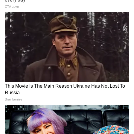
केरल के कुट्टनाड में बाढ़ से बिगड़े
तहलका के पूर्व संपादक तरुण
हालात, सड़कें डूबीं, जनजीवन बेहाल
तेजपाल को 10 साल की सजा,
हाईकोर्ट ने दोषी ठहराया
LATEST VIDEOS
Modi in IIT Delhi: PM ने सुनाई जिंदगी की
प्रेक्टिकल बातें, तालियों से गूंज उठा हॉल
Modi in IIT Delhi: '1 लाख करोड़..अंग्रेजी में
बोलूं', देश के युवाओं को Modi ने दिया बहुत बड़ा
टास्क