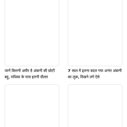
उनकी यह कंपनी ग्रामीण इलाकों की महिला एंटरप्रेन्योर्स को छोटे
लोन देती है। इस कंपनी को बेस्ट स्टार्टअप कैटेगरी में गोल्ड अवॉर्ड
मिल चुका है।
Image credits: instagram
जानें कितनी अमीर है अंबानी की छोटी
7 साल में इतना बदल गया अनंत अंबानी
बहू, राधिका के पास इतनी दौलत
का लुक, दिखने लगे ऐसे