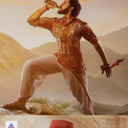
गुंटूर करम-हनुमान की होगा BO पर टक्कर