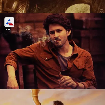
मेरी क्रिसमस-कल्कि 2898 एडी में क्लैश
Hindi
कैटरीना कैफ और विजय सेतुपति की फिल्म मेरी क्रिसमस 12
जनवरी की रिलीज हो रही है। वहीं, इसी दिन साउथ स्टार प्रभास
और दीपिका पादुकोण की फिल्म कल्कि 2898 एडी भी रिलीज
होगी।
Image credits: instagram