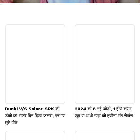
वेलकम 3 की होगी आमिर खान की मूवी संग भिड़ंत
अक्षय कुमार की मल्टीस्टारर फिल्म वेलकम टू द जंगल भी 2024 में
क्रिसमस को मौके पर रिलीज होगी। इस फिल्म की बॉक्स ऑफिस
पर आमिर खान की अनटाइटल मूवी संग भिड़ंत देखने को मिलेगी।
Image credits: instagram
Dunki V/S Salaar, SRK की
2024 की 8 नई जोड़ी, 1 हीरो करेगा
डंकी का आठवें दिन दिखा जलवा, प्रभास
खुद से आधी उम्र की हसीना संग रोमांस
छूटे पीछे