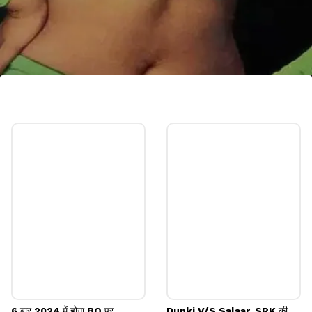
5. ओए-ओए गर्ल सोनम
फिल्म त्रिदेव से मशहूर हुई सोनम ने शादी कर घर बसा लिया था।
अब सालों बाद वे भी सिल्वर स्क्रीन पर वापसी करने की तैयार कर
रही है। आपको बता दें कि सोनम का करियर ज्यादा लंबा नहीं रहा।
Image credits: INSTAGRAM
6 बार 2024 में होगा BO पर
Dunki V/S Salaar, SRK की