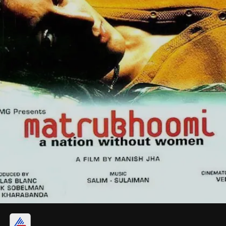
क्या है फिल्म 'मातृभूमि' की कहानी?