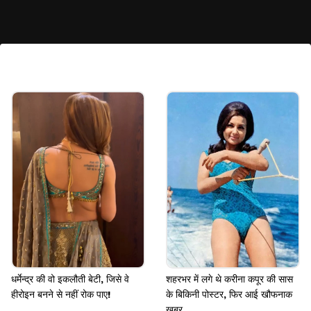
अब बिजनेस वुमन बन चुकी हैं ट्यूलिप जोशी
बताया जाता है कि ट्यूलिप जोशी अब पति कैप्टेन विनोद नायर के
साथ बिजनेस करती हैं। वे किमाया कंसल्टिंग नाम की फर्म की
मालकिन है, जिसका टर्नओवर करीब 700 करोड़ रुपए है।
Image credits: Social Media
धर्मेन्द्र की वो इकलौती बेटी, जिसे वे
शहरभर में लगे थे करीना कपूर की सास
हीरोइन बनने से नहीं रोक पाए!
के बिकिनी पोस्टर, फिर आई खौफनाक
खबर