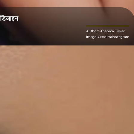
र डिजाइन
Author: Anshika Tiwari
Image Credits:instagram