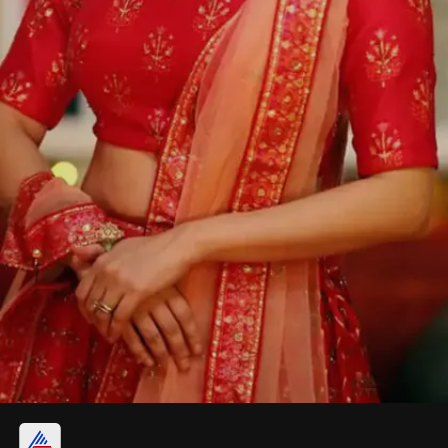
रेड लंहगा विथ गोल्ड ज्वेलरी