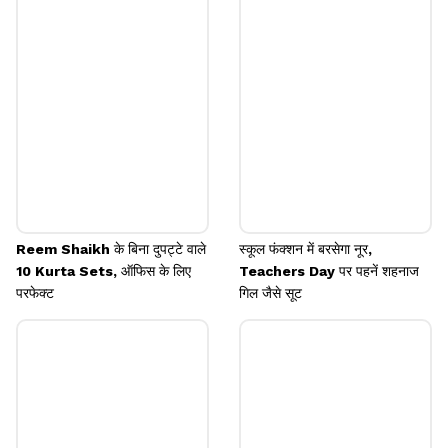
फ्लावर वर्क पर इसे कैरी किया है। अगर आप महफिल में सबसे
अलग दिखना चाहती हैं तो इसे चुन सकती हैं।
Image credits: instagram
Reem Shaikh के बिना दुपट्टे वाले
स्कूल फंक्शन में बरसेगा नूर,
10 Kurta Sets, ऑफिस के लिए
Teachers Day पर पहनें शहनाज
परफेक्ट
गिल जैसे सूट