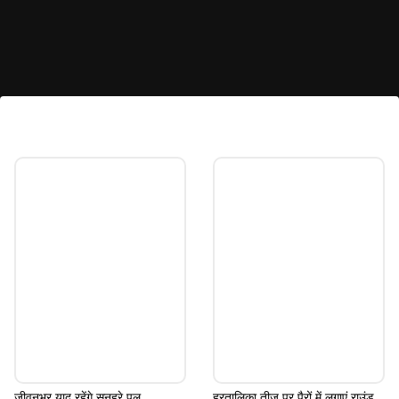
प्लेन सूट विद हैवी दुपट्टा
अगर सिंपल-सोबर लुक चाहिए तो शहनाज की तरह प्लेन सूट हैवी
दुपट्टा के साथ स्टाइल करें। आउटफिट को मिनिमल रखते हुए
हैवी इयररिंग्स पहन सकती हैं। साथ में नो मेकअप लुक खिलेगा।
Image credits: Instagram
जीवनभर याद रहेंगे सुनहरे पल,
हरतालिका तीज पर पैरों में लगाएं राउंड