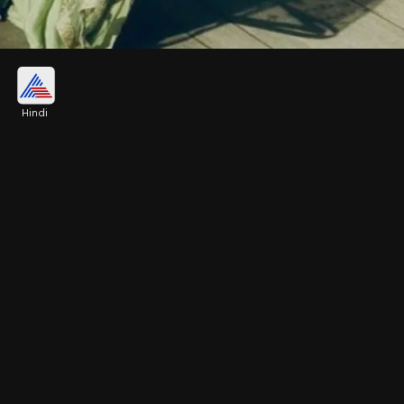
शरारा सूट
Hindi
अगर शरारा सूट पहनना पसंद करती हैं तो शहनाज गिल के
आउटफिट से इंस्पिरेशन ले सकती हैं। एक्ट्रेस ने नेट पैर्टन शरारा
को नो जूलरी लुक के साथ कैरी किया है।
Image credits: insta- shehnaazgill