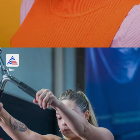
एयरपॉड्स
Hindi
आजकल अधिकतर लोग इयरबड्स या एयरपॉड्स का इस्तेमाल
करते हैं। ये आपको आसानी से ₹1500 से लेकर 20-25000 तक
के मिल जाएंगे। आप बजट के अनुसार बोट से लेकर एप्पल तक के
एयरपॉड्स ले सकते हैं।
Image credits: pexels