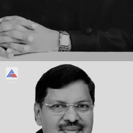
3- जस्टिस संजीव खन्ना (Justice Sanjeev
Khanna)
Hindi
जस्टिस संजीव खन्ना का जन्म 14 मई, 1960 को हुआ। उन्होंने
दिल्ली यूनिवर्सिटी से लॉ की डिग्री ली। वे 18 जनवरी, 2019 को
सुप्रीम कोर्ट में जज नियुक्त किए गए।
Image credits: Wikipedia