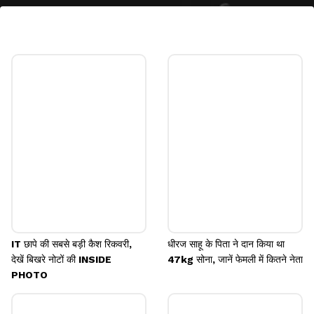
5- जस्टिस सूर्यकांत (Justice Suryakant)
जस्टिस सूर्यकांत का जन्म 10 फरवरी, 1962 को हिसार में हुआ।
उन्होंने 1984 में महर्षि दयानंद यूनिवर्सिटी रोहतक से कानून की
डिग्री ली। जनवरी, 2004 में पंजाब-हरियाणा कोर्ट के जज बने।
Image credits: Wikipedia
IT छापे की सबसे बड़ी कैश रिकवरी,
धीरज साहू के पिता ने दान किया था
देखें बिखरे नोटों की INSIDE
47kg सोना, जानें फेमली में कितने नेता
PHOTO