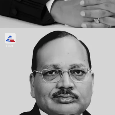
4- जस्टिस बीआर गवई (Justice BR Gavai)
Hindi
जस्टिस बीआर गवई का जन्म 24 नवम्बर 1960 को हुआ था।
जस्टिस केजी बालकृष्णन के बाद जस्टिस गवई ऐसे दूसरे दलित
जज हैं, जो सुप्रीम कोर्ट के चीफ जस्टिस बनेंगे।
Image credits: Wikipedia