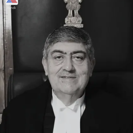
Chandrachud)
Hindi
जस्टिस DY चंद्रचूड़ सुप्रीम कोर्ट के चीफ जस्टिस और 5 जजों
वाली संविधान पीठ में शामिल हैं। उनका जन्म 11 नवंबर, 1959 को
हुआ था। उनके पिता YV चंद्रचूड़ भी चीफ जस्टिस रह चुके हैं।
Image credits: Wikipedia