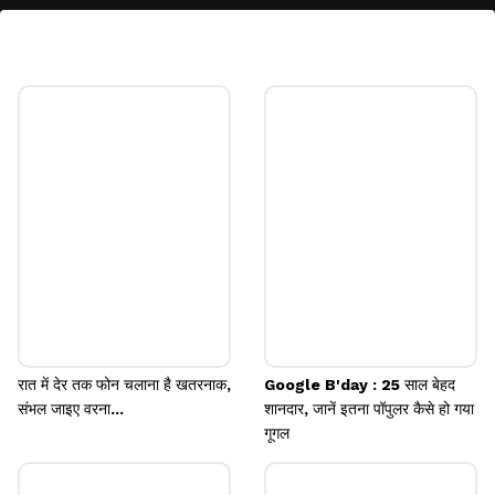
Amazon Sale में बैंक डिस्काउंट
अमेजन ने SBI के साथ पार्टनशिप की है। एसबीआई क्रेडिट,
डेबिट कार्ड और EMI से शॉपिंग करने पर 10 प्रतिशत का इंस्टैंट
डिस्काउंट मिलेगा। ज्यादा जानकारी अमेजन साइट पर मिल
जाएगी।
Image credits: Getty
रात में देर तक फोन चलाना है खतरनाक,
Google B'day : 25 साल बेहद
संभल जाइए वरना...
शानदार, जानें इतना पॉपुलर कैसे हो गया
गूगल