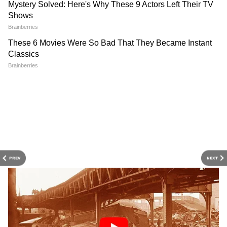
क्या है वर्तमान सीरियाई राष्ट्रीय झंडे का इतिहास?
सीरिया ने 1958 में पहली बार इस झंडे को अपनाया था।
यह वह दौर था जब सीरिया, यूरोपीय प्रभाव से स्वतंत्र
होकर मिस्र के साथ संयुक्त अरब रिपब्लिक बनाने जा रहा
था। हालांकि, 1961 से 1980 के बीच सीरिया के झंडे में
तीन बार बदलाव हुए। माना जा रहा है कि एक बार फिर
RECOMMENDED STORIES
यह झंडा बदल जाएगा।
PREV
NEXT
क्या है सीरिया का नया झंडा?
सीरिया के विद्रोहियों के हाथों में एक झंडा दिख रहा है वह
राष्ट्रीय झंडे सा ही है। लेकिन इसमें थोड़ी फेरबदल की गई
है। इसमें सबसे ऊपर हरा रंग है तो बीच में सफेद रंग और