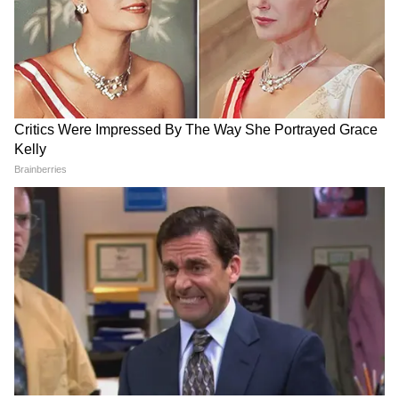
DOWNLOAD APP
अंतरराष्ट्रीय राजनीति, ग्लोबल इकोनॉमी, सुरक्षा मुद्दों, टेक
प्रगति और विश्व घटनाओं की गहराई से कवरेज पढ़ें। वैश्विक
संबंधों, अंतरराष्ट्रीय बाजार और बड़ी अंतरराष्ट्रीय बैठकों की
ताज़ा रिपोर्ट्स के लिए
World News in Hindi
सेक्शन
देखें — दुनिया की हर बड़ी खबर, सबसे पहले और सही
तरीके से, सिर्फ Asianet News Hindi पर।