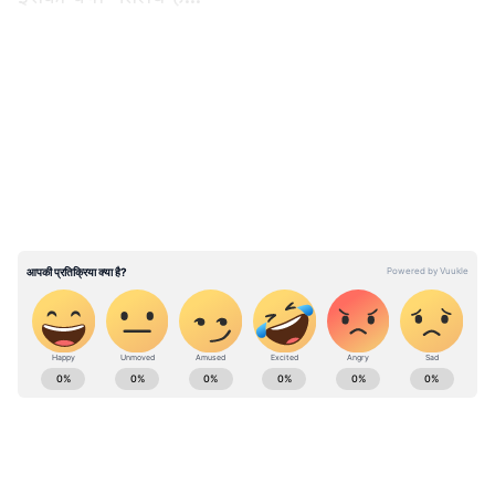
ग्लोबल NCAP में भी दोनों कारों का दिखा था कमाल
LATEST VIDEOS
केंद्रीय सड़क परिवहन और राजमार्ग मंत्री नितिन गडकरी ने
टाटा मोटर्स पैसेंजर व्हीकल्स लिमिटेड और टाटा पैसेंजर
इलेक्ट्रिक मोबिलिटी लिमिटेड के एमडी शैलेश चंद्रा को
BNCAP सर्टिफिकेट सौंपकर बधाई दी। बता दें कि इन
दोनों SUV को ग्लोबल NCAP क्रैश टेस्ट में 5 स्टार रेटिंग
किए थे।
ABOUT THE AUTHOR
Satyam Bhardwaj
SB
सत्यम भारद्वाज। 2017 से जर्नलिज्म की फील्ड में काम कर रहे हैं, 8
साल का अनुभव। अक्टूबर 2021 से एशियानेट न्यूज हिंदी से जुड़कर
सेवाएं दे रहे हैं। उन्होंने बनारस हिंदू यूनिवर्सिटी (BHU) से जर्नलिज्म एंड