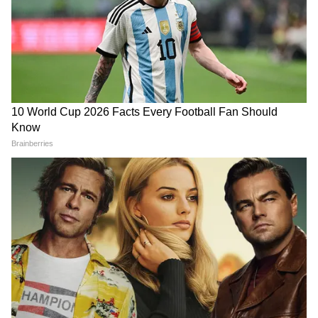
Atiq Ahmad के पास खोदी गई अबान की कब्र,
शव पहुंचने पर ऐसा दिखा माहौल!
Mohan Bhagwat की Gen Z को लेकर कही
गई एक बात और गदगद हो गए Abhijeet
Dipke