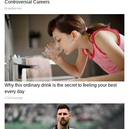
गोबर से पैसा कमाने का सुनहरा
शिवसेना पार्षद रमेश म्हात्रे को मिली
मौका! सरकार खुद खरीदेगी गैस, 10
जमानत, लेकिन महाराष्ट्र में एंट्री पर
साल तक रहेगा तय दाम
रोक
उन्नाव रेप पीड़िता की पहचान उजागर
बेंगलुरु: प्यार, रील्स और फिर
करने पर दिल्ली पुलिस ने दर्ज की
कत्ल!10 महीने की लव मैरिज का
FIR
खौफनाक अंत, बिहार भागे पति ने
कबूला जुर्म
LATEST VIDEOS