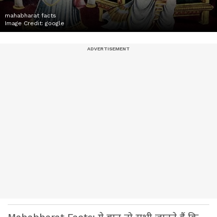
mahabharat facts
Image Credit:
google