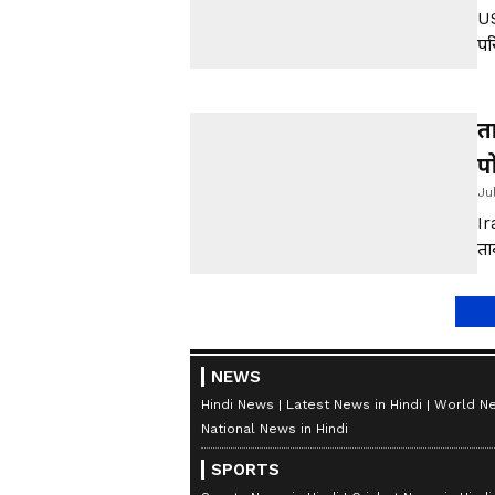
US
पर
चे
तर
ता
प
Ju
Ir
ता
खू
NEWS
Hindi News
Latest News in Hindi
World Ne
National News in Hindi
SPORTS