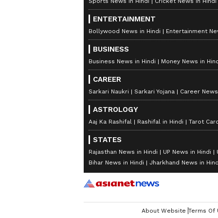
Sports News in Hindi
Cricket News in Hindi
ENTERTAINMENT
Bollywood News in Hindi
Entertainment New
BUSINESS
Business News in Hindi
Money News in Hind
CAREER
Sarkari Naukri
Sarkari Yojana
Career News 
ASTROLOGY
Aaj Ka Rashifal
Rashifal in Hindi
Tarot Car
STATES
Rajasthan News in Hindi
UP News in Hindi
Bihar News in Hindi
Jharkhand News in Hind
About Website
Terms Of