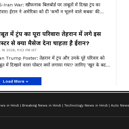
-Iran War: खौफनाक बिलबोर्ड पर ताबूतों में दिखा ट्रंप का
िवार! ईरान ने अमेरिका को दी 'कभी न भूलने वाले सबक' की
तावनी, खाड़ी देशों में गूंजे सायरन। क्या दुनिया तीसरे विश्व युद्ध की
फ बढ़ रही है? जानिए अंदर की खौफनाक हकीकत।
बूत में ट्रंप का पूरा परिवार! तेहरान में लगे इस
ोस्टर से क्या मैसेज देना चाहता है ईरान?
l 18 2026, 11:53 PM IST
an Trump Poster: तेहरान में ट्रंप और उनके पूरे परिवार को
बूत में दिखाने वाला पोस्टर क्यों लगाया गया? जानिए 'खून के बदले
न' वाले संदेश के पीछे की वजह और अब आगे क्या?
Load More
ws in Hindi
Breaking News in Hindi
Technology News in Hindi
Auto News 