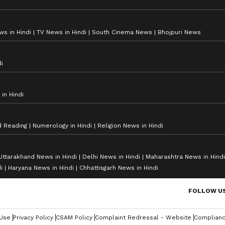
s in Hindi
TV News in Hindi
South Cinema News
Bhojpuri News
i
in Hindi
d Reading
Numerology in Hindi
Religion News in Hindi
Uttarakhand News in Hindi
Delhi News in Hindi
Maharashtra News in Hindi
i
Haryana News in Hindi
Chhattisgarh News in Hindi
FOLLOW U
 Use
Privacy Policy
CSAM Policy
Complaint Redressal - Website
Complianc