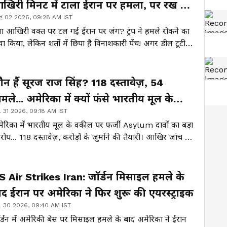
खिरी मिनट में टाला ईरान पर हमला, पर रख दी
g 02 2026, 09:28 AM IST
़ी शर्त!
या आखिरी वक्त पर टल गई ईरान पर जंग? ट्रंप ने हमले रोकने का
वा किया, लेकिन शर्तों में छिपा है विनाशकारी पेंच! अगर डील टूटी
 क्या खाक हो जाएगा मिडिल ईस्ट का पूरा तेल और गैस क्षेत्र?
ौन हैं सूरज राज सिंह? 118 दस्तावेज़, 54
मले... अमेरिका में क्यों फंसे भारतीय मूल के
l 31 2026, 09:18 AM IST
कील?
ेरिका में भारतीय मूल के वकील पर फर्जी Asylum दावों का बड़ा
ोप... 118 दस्तावेज़, करोड़ों के जुर्माने की तैयारी। आखिर जांच में
ा क्या मिला जिसने एजेंसियों को चौंका दिया? जानिए ट्रंप प्रशासन
 इस बड़े एक्शन का सच।
S Air Strikes Iran: जॉर्डन मिसाइल हमले के
ाद ईरान पर अमेरिका ने फिर शुरू की एयरस्ट्राइक
l 30 2026, 09:40 AM IST
र्डन में अमेरिकी बेस पर मिसाइल हमले के बाद अमेरिका ने ईरान