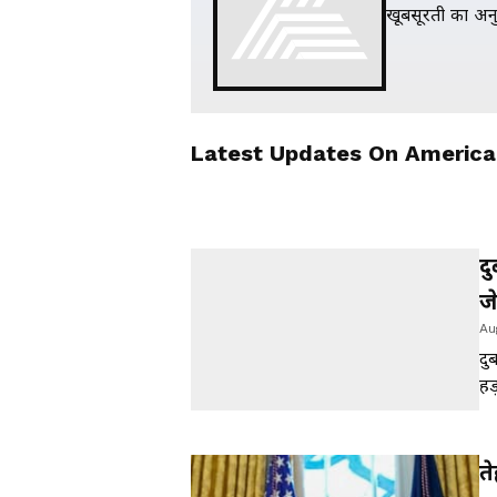
खूबसूरती का अनु
Latest Updates On
America
द
ज
Au
ह
दु
हड
कि
की
त