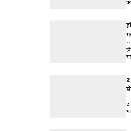
पर
बी
दह
हो
ग
Ju
हो
रा
ना
2
स
Ju
2 
भा
अप