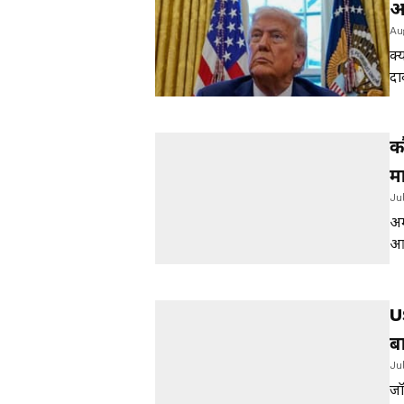
आ
Au
बड
क्
दा
तो
क
मा
Ju
व
अम
आर
ऐस
के
U
ब
Ju
जॉ