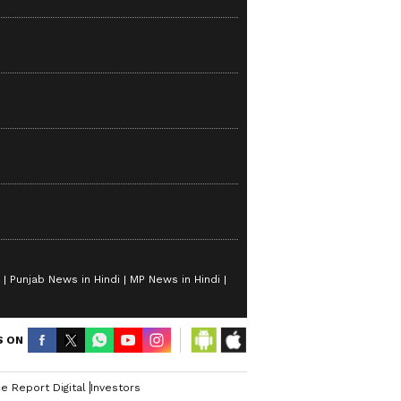
Punjab News in Hindi
MP News in Hindi
S ON
e Report Digital
Investors