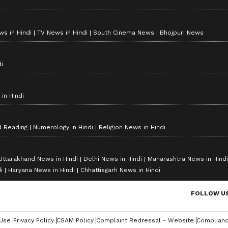
s in Hindi
TV News in Hindi
South Cinema News
Bhojpuri News
i
in Hindi
d Reading
Numerology in Hindi
Religion News in Hindi
Uttarakhand News in Hindi
Delhi News in Hindi
Maharashtra News in Hindi
i
Haryana News in Hindi
Chhattisgarh News in Hindi
FOLLOW U
 Use
Privacy Policy
CSAM Policy
Complaint Redressal - Website
Complianc