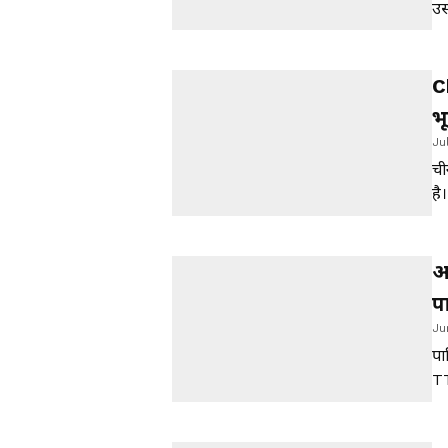
उस
ग्
C
भ
Ju
ची
है
पर
वि
अ
प
Ju
स
पा
TT
पा
जं