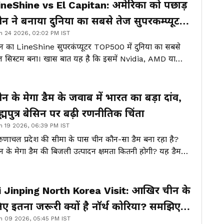
ineShine vs El Capitan: अमेरिका को पछाड़
ीन ने बनाया दुनिया का सबसे तेज सुपरकम्प्यूटर,
n 24 2026, 02:02 PM IST
ानें खासियत
न का LineShine सुपरकंप्यूटर TOP500 में दुनिया का सबसे
ज सिस्टम बना। खास बात यह है कि इसमें Nvidia, AMD या
tel की कोई चिप इस्तेमाल नहीं हुई।
ीन के मेगा डैम के जवाब में भारत का बड़ा दांव,
रह्मपुत्र बेसिन पर बढ़ी रणनीतिक चिंता
n 19 2026, 06:39 PM IST
ुणाचल प्रदेश की सीमा के पास चीन कौन-सा डैम बना रहा है?
न के मेगा डैम की बिजली उत्पादन क्षमता कितनी होगी? यह डैम
रत की सीमा से कितनी दूरी पर स्थित है? भारत ने चीन के डैम के
ाब में क्या कदम उठाए हैं? सियांग अपर मल्टीपर्पज प्रोजेक्ट
UMP) क्या है?
i Jinping North Korea Visit: आखिर चीन के
िए इतना जरूरी क्यों है नॉर्थ कोरिया? समझिए
n 09 2026, 05:45 PM IST
ेल