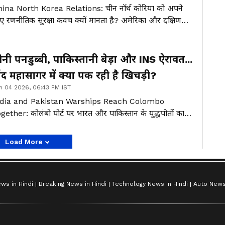
ina North Korea Relations: चीन नॉर्थ कोरिया को अपने
ए रणनीतिक सुरक्षा कवच क्यों मानता है? अमेरिका और दक्षिण
रिया के संदर्भ में नॉर्थ कोरिया चीन के लिए कितना महत्वपूर्ण है?
 जिनपिंग के ‘अटूट रिश्ते’ वाले बयान के पीछे कौन-कौन से भू-
जनीतिक कारण हैं?
ीनी पनडुब्बी, पाकिस्तानी बेड़ा और INS ऐरावत...
िंद महासागर में क्या पक रही है खिचड़ी?
n 04 2026, 06:43 PM IST
ndia and Pakistan Warships Reach Colombo
gether: कोलंबो पोर्ट पर भारत और पाकिस्तान के युद्धपोतों का
 साथ पहुंचना क्यों महत्वपूर्ण माना जा रहा है? पाकिस्तान की
नी निर्मित हांगोर पनडुब्बी को लेकर भारत की चिंता की वजह क्या
Load More
? हिंद महासागर में भारत, पाकिस्तान और चीन के बीच बढ़ती समुद्री
रतिस्पर्धा का श्रीलंका पर क्या असर पड़ सकता है?
ws in Hindi
Breaking News in Hindi
Technology News in Hindi
Auto News 