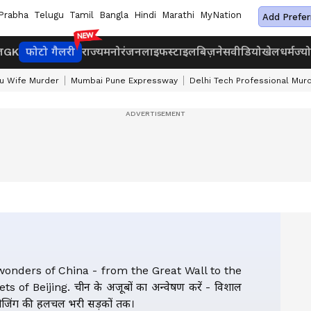
Prabha
Telugu
Tamil
Bangla
Hindi
Marathi
MyNation
Add Prefer
ज
GK
फोटो गैलरी
राज्य
मनोरंजन
लाइफस्टाइल
बिज़नेस
वीडियो
खेल
धर्म
ज्य
u Wife Murder
Mumbai Pune Expressway
Delhi Tech Professional Mur
wonders of China - from the Great Wall to the
ts of Beijing. चीन के अजूबों का अन्वेषण करें - विशाल
बीजिंग की हलचल भरी सड़कों तक।