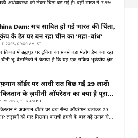
की अर्थव्यवस्था को लेकर चिंता बढ़ गई है। वहीं भारत ने 7.8%
रोथ के साथ चीन को पीछे छोड़ दिया है।
hina Dam: सच साबित हो गई भारत की चिंता,
ूकंप के ढेर पर बन रहा चीन का 'महा-बांध'
l 11 2026, 09:00 AM IST
न तिब्बत में ब्रह्मपुत्र पर दुनिया का सबसे बड़ा मेडोग डैम बना रहा
। चीनी भू-वैज्ञानिकों ने चेताया है कि यह एक सक्रिय भूकंपीय क्षेत्र
 है। इसके टूटने से भारत के पूर्वोत्तर राज्यों और बांग्लादेश में
नाशकारी बाढ़ का खतरा है।
फ़गान बॉर्डर पर आधी रात बिछ गईं 29 लाशें!
ाकिस्तान के ज़मीनी ऑपरेशन का क्या है पूरा
n 29 2026, 11:56 AM IST
च?
किस्तान ने अफगान बॉर्डर पर बड़ा सैन्य ऑपरेशन चलाकर 29
P लड़ाकों को मार गिराया। कराची हमले के बाद बढ़े तनाव से
किस्तान-अफगान रिश्तों में खटास और गहराई। क्या छिड़ेगी नई
ग?