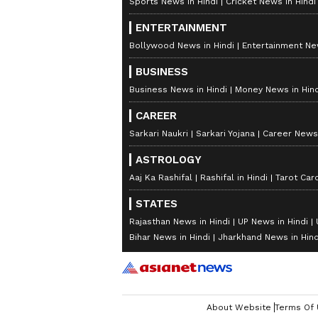
Sports News in Hindi
Cricket News in Hindi
ENTERTAINMENT
Bollywood News in Hindi
Entertainment New
BUSINESS
Business News in Hindi
Money News in Hind
CAREER
Sarkari Naukri
Sarkari Yojana
Career News 
ASTROLOGY
Aaj Ka Rashifal
Rashifal in Hindi
Tarot Car
STATES
Rajasthan News in Hindi
UP News in Hindi
Bihar News in Hindi
Jharkhand News in Hind
About Website
Terms Of