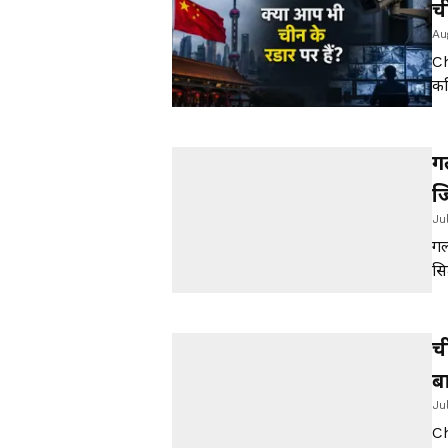
च
Au
Ch
कथ
एक
ग
ज
Ju
ह
गल
सि
क्
च
ब
Ju
Ch