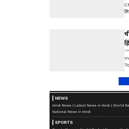
Ch
लि
को
शी
रा
च
ह
Ju
I
To
एक
ची
है
प्
NEWS
Hindi News
Latest News in Hindi
World Ne
National News in Hindi
SPORTS