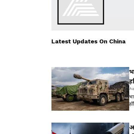
Latest Updates On
China
भ
ह
Au
क
भा
हॉ
मत
आप