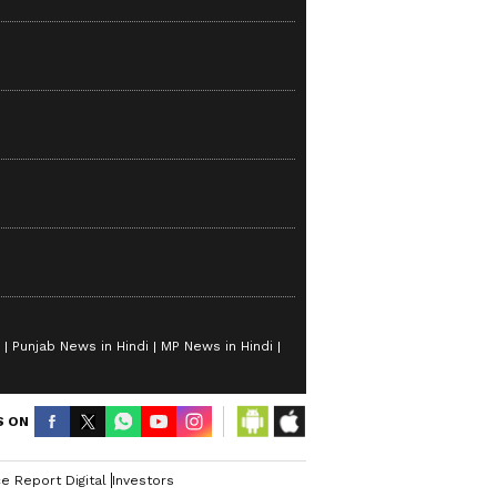
Punjab News in Hindi
MP News in Hindi
S ON
e Report Digital
Investors