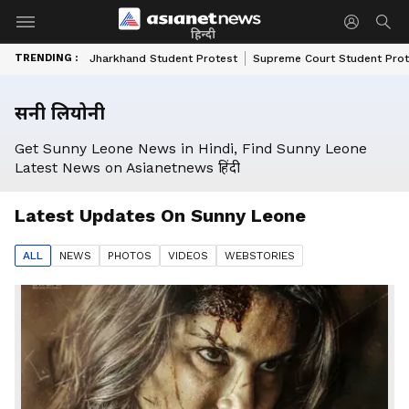
हिन्दी
TRENDING :
Jharkhand Student Protest
Supreme Court Student Prot
सनी लियोनी
Get Sunny Leone News in Hindi, Find Sunny Leone
Latest News on Asianetnews हिंदी
Latest Updates On
Sunny Leone
ALL
NEWS
PHOTO
S
VIDEO
S
WEBSTORIES