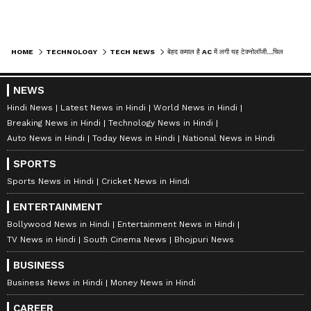
LATEST VIDEOS
ABOUT THE AUTHOR
Satyam Bhardwaj
SB
सत्यम भारद्वाज। 2017 से जर्नलिज्म की फील्ड में काम कर रहे हैं, 8
साल का अनुभव। अक्टूबर 2021 से एशियानेट न्यूज हिंदी से जुड़कर
सेवाएं दे रहे हैं। उन्होंने बनारस हिंदू यूनिवर्सिटी (BHU) से जर्नलिज्म एंड
मॉस कम्युनिकेशन में मास्टर डिग्री हासिल की है। पॉलिटिकल न्यूज,
Published :
Jun 01 2023, 08:40 PM IST