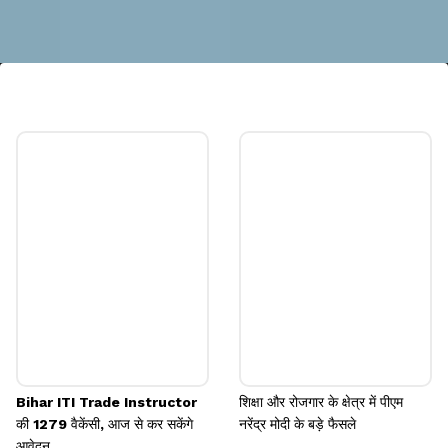
इसे बनाने की लागत
नये संसद भवन को बनाने की लागत 1,200 करोड़ रुपये है। इसमें
संस्कृति मंत्रालय द्वारा खरीदी गई कलाकृति के लिए 200 करोड़
रुपये शामिल हैं।
Image credits: social media
Bihar ITI Trade Instructor
शिक्षा और रोजगार के क्षेत्र में पीएम
की 1279 वैकेंसी, आज से कर सकेंगे
नरेंद्र मोदी के बड़े फैसले
आवेदन