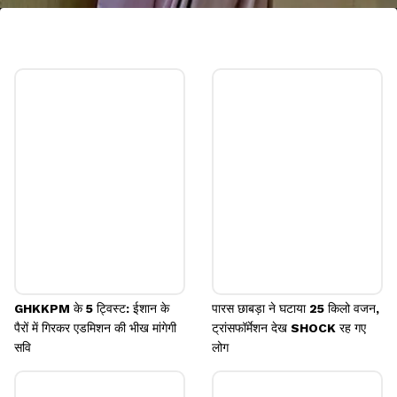
रोज गोल्ड साड़ी
श्वेता इसमें रोज गोल्ड कलर की साड़ी में बेहद खूबसूरत लग रही
हैं। ऐसी सेम साड़ी आप अपनी नजदीकी मार्केट से खरीद सकती
हैं।
Image credits: Instagram
GHKKPM के 5 ट्विस्ट: ईशान के
पारस छाबड़ा ने घटाया 25 किलो वजन,
पैरों में गिरकर एडमिशन की भीख मांगेगी
ट्रांसफॉर्मेशन देख SHOCK रह गए
सवि
लोग