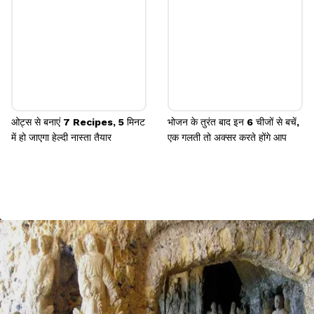
ओट्स से बनाएं 7 Recipes, 5 मिनट
भोजन के तुरंत बाद इन 6 चीजों से बचें,
में हो जाएगा हेल्दी नास्ता तैयार
एक गलती तो अक्सर करते होंगे आप