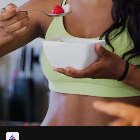
4.माइंडफुल ईटिंग