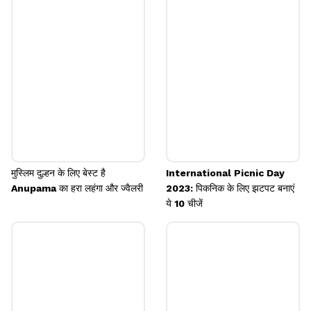
चाइल्ड रेट्रो लुक काफी अलग दिख रहा है। पहली नजर में
पहचानना मुश्किल हो रहा है।
Image credits: @withgokul/Instagram
मुस्लिम दुल्हन के लिए बेस्ट है
International Picnic Day
Anupama का हरा लहंगा और ज्वैलरी
2023: पिकनिक के लिए झटपट बनाएं
ये 10 चीजें