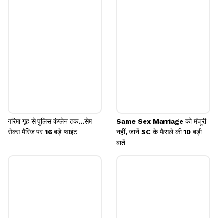
मिशन को 2022 तक पूरा करने का लक्ष्‍य था, लेकिन कोविड के
चलते इसमें देरी हुई। अब इस मिशन को 2025 तक पूरा करने का
लक्ष्य है।
Image credits: Getty
गरिमा गृह से पुलिस कंप्लेन तक...सेम
Same Sex Marriage को मंजूरी
सेक्स मैरिज पर 16 बड़े प्वाइंट
नहीं, जानें SC के फैसले की 10 बड़ी
बातें