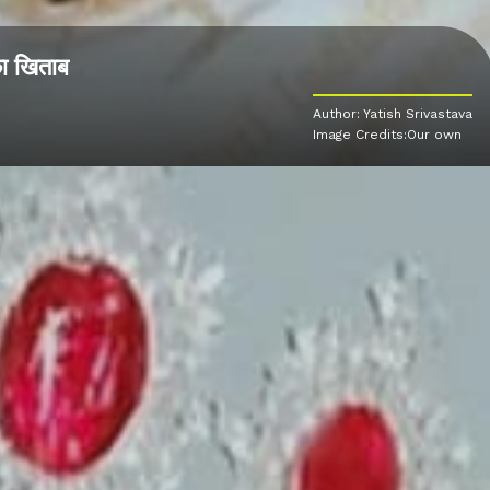
का खिताब
Author: Yatish Srivastava
Image Credits:Our own