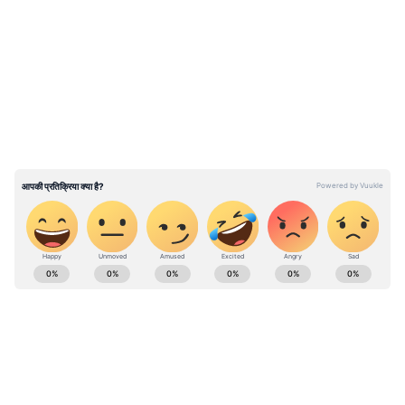
भारत की उम्मीदवारी का समर्थन करता है रूस
LATEST VIDEOS
ABOUT THE AUTHOR
Vivek Kumar
VK
विवेक कुमार। डिजिटल मीडिया में 12 साल का अनुभव। मौजूदा समय में
एशियानेट न्यूज हिंदी के साथ बतौर सीनियर सब एडिटर काम कर रहे हैं।
नेशनल, वर्ल्ड, ट्रेन्डिंग टॉपिक, एक्सप्लेनर, डिफेंस, पॉलिटिक्स जैसे टॉपिक
में इनका इंट्रेस्ट है। इन्होंने एमएससी किया हुआ है। मूलतः ये बिहार के
Published :
Dec 27 2023, 11:05 PM IST
रहने वाले हैं।
Follow Us