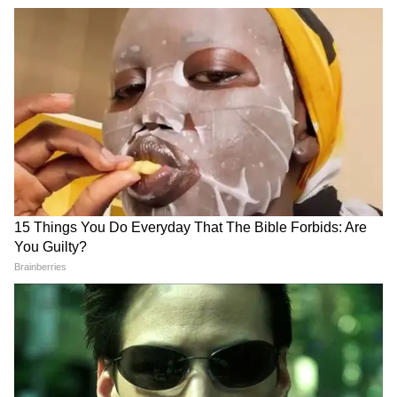
श्रीलंका को भारत की बड़ी मदद,
हिरोशिमा बरसी: भारतीय राजदूत
250 मीट्रिक टन से ज्यादा के बेली
नगमा मल्लिक ने पीड़ितों को दी
ब्रिज दिए गए
श्रद्धांजलि
LATEST VIDEOS
Rahul Gandhi से मिलीं CJP Protest में
लाठी खाने वाली Muskaan, Delhi Police से
दाग दिया ये सवाल!
CJP के अंदर हो गई कलह, Abhijeet Dipke
के ही खिलाफ हो गए कई लोग!