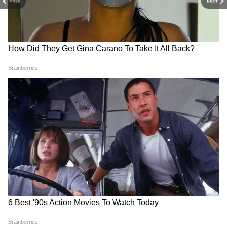
PREV
NEXT
एक घोषणा पर रूस और अमेरिका दोनों को सहमत करना
RECOMMENDED STORIES
बेहद कठिन था, लेकिन भारत ने इसे कामयाबी से किया।
इसके चलते जी20 संयुक्त घोषणा को भारत की महत्वपूर्ण
कूटनीतिक जीत बताया जाता है। घोषणा को बिना किसी
असहमति के सभी G20 सदस्य देशों से सर्वसम्मति से
समर्थन मिला। अमेरिका, ब्रिटेन, रूस और चीन सहित
प्रमुख देशों ने जी20 शिखर सम्मेलन की तारीफ की है।
ढाका में टैगोर की 85वीं पुण्यतिथि,
पीएम मोदी को इजराइली पीएम
'इति रबीन्द्रनाथ' कार्यक्रम का
नेतन्याहू का फोन, द्विपक्षीय संबंधों
आयोजन
पर हुई चर्चा