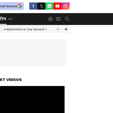
red Source
ोतिष
Independence Day Speech In Hindi
Mafia Atiq Ahmed Family
Kal Ka 
ST VIDEOS