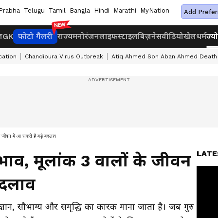
Prabha
Telugu
Tamil
Bangla
Hindi
Marathi
MyNation
Add Prefer
ज
GK
फोटो गैलरी
राज्य
मनोरंजन
लाइफस्टाइल
बिज़नेस
वीडियो
खेल
धर्म
ज्य
cation
Chandipura Virus Outbreak
Atiq Ahmed Son Aban Ahmed Death
े जीवन में आ सकते हैं बड़े बदलाव
LATE
रभाव, मूलांक 3 वालों के जीवन
 बदलाव
्ञान, सौभाग्य और समृद्धि का कारक माना जाता है। जब गुरु