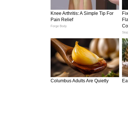
ABOUT THE AUTHOR
Manish Meharele
MM
मनीष मेहरेले। मीडिया में 19 साल का अनुभ
रामायण जैसे धार्मिक ग्रंथों का अच्छा ज्ञा
जीव विज्ञान में बीएससी स्नातक हैं । क
दैनिक भास्कर डॉट कॉम में धर्म डेस्क पर 
राशिफल