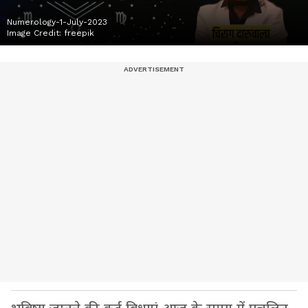
Numerology-1-July-2023
Image Credit:
freepik