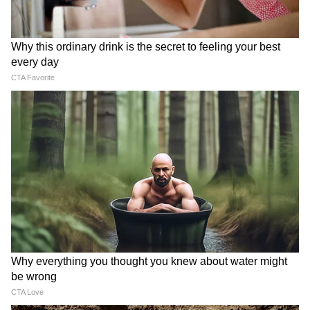
गणेशजी कहते हैं कि भाई-बहनों के साथ संबंध अच्छे बने
रहेंगे। बिजनेस में कोई काम नकारात्मक प्रभाव डाल सकता
है। धार्मिक गतिविधि में समय व्यतीत होगा। पुरानी चिंता से
राहत मिल सकती है। उच्च आय योग भी आज बन रहा है।
कुछ विरोधी सक्रिय होकर आपके काम में बाधा डाल सकते
हैं।
ये भी पढ़ें-
July 2023 Festival Calendar: जुलाई 2023 में
14 दिन मनाए जाएंगे व्रत-त्योहार, 17 जुलाई को बनेगा
दुर्लभ संयोग
Somvati Amavasya 2023: जुलाई 2023 में
सावन की अमावस्या पर बनेगा दुर्लभ संयोग, ये 4