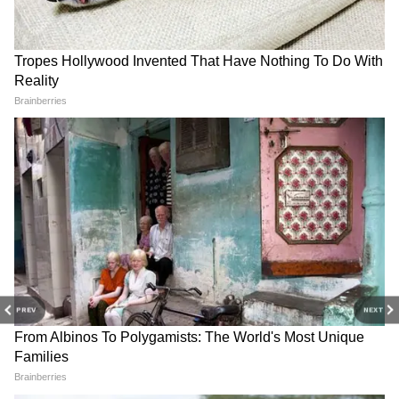
Ford Ecosport SUV कार को फाइनेंस पर खरीदने का
प्लान बनाया है, तो 5 वर्ष की अवधि और औसत ब्याज
दर पर इसकी EMI प्लान लगभग 17,900 से 21,700
रुपए प्रति मंथ तक हो सकती है।
RECOMMENDED STORIES
PREV
NEXT