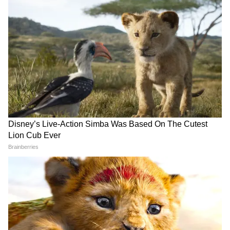
Kia Price Hike: 1 जुलाई से महंगी
Job Scam: IIM पास लड़की से
हो जाएंगी सेल्टोस और सोनेट, जानें
धोखा, 75 हजार खर्च कर दिल्ली
कितनी बढ़ेगी कीमत
पहुंची तो उसे लगा 440 वोल्ट का
झटका
Car Loot: पेट्रोल-डीजल की टेंशन
Tata Cars Offer: Nexon से
छोड़िए, Kia दे रही है ₹2.70 लाख
Safari तक बंपर छूट! ₹55,000
का डिस्काउंट और 5 साल की फ्री
तक सस्ती हुईं टाटा की कारें
वारंटी
LATEST VIDEOS