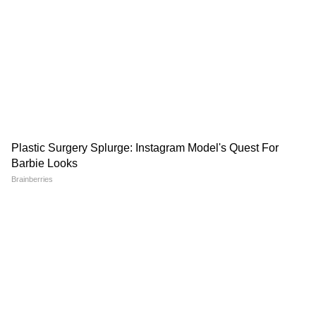
होंडा का बड़ा प्लान! एलिवेट
Tata Curvv Discount: 1.25
फेसलिफ्ट से लेकर पहली इलेक्ट्रिक
लाख रुपए सस्ती मिल रही 5-स्टार
SUV तक, आ रही हैं 3 दमदार
सेफ्टी वाली SUV, जानें कब तक है
गाड़ियां
ऑफर
Mahindra Scorpio N खरीदने से
Mahindra से Tata तक...BNCAP
पहले रुक जाइए! 15 अगस्त को आ
ने बताईं कौन सी हैं भारत की सबसे