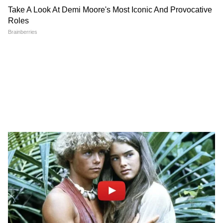
DOWNLOAD APP
होंडा अकॉर्ड हाइब्रिड
नई कार, बाइक, EV लॉन्च, कीमत, माइलेज और फीचर्स
होंडा अकॉर्ड के हाइब्रिड वर्जन में भी 2.0-लीटर का
की जानकारी अब सरल भाषा में पाएं। ऑटो इंडस्ट्री ट्रेंड्स,
एटकिंसन साइकिल पेट्रोल इंजन है, जिसे एक इलेक्ट्रिक
टेस्ट ड्राइव रिव्यू और खरीद गाइड्स के लिए
Auto News
मोटर और लिथियम-आयन बैटरी पैक के साथ जोड़ा गया
in Hindi
सेक्शन पर जाएं। ऑटोमोबाइल दुनिया की हर