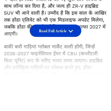
साथ लॉन्च कर दिया है, और जल्द ही ZR-V हाइब्रिड
SUV भी आने वाली है। उम्मीद है कि इस साल के आखिर
तक होंडा एलिवेट को भी एक मिडलाइफ अपडेट मिलेगा,
जबकि होंडा की पहली इलेक्ट्रिक कार 0 अल्फा 2027 में
Read Full Article
आएगी।
बाकी बची गाड़ियां ग्लोबल मार्केट वाली होंगी, जिन्हें
2026-2027 फाइनेंशियल ईयर में CBU (कंप्लीटली
बिल्ट यूनिट) रूट के जरिए भारत लाया जाएगा। हाइब्रिड
और इलेक्ट्रिक गाड़ियों पर फोकस करते हुए, होंडा
फिलहाल सिविक, अकॉर्ड और CR-V को भारतीय बाजार
के लिए परख रही है। हो सकता है कि मार्च 2027 के
LATEST VIDEOS
आखिर तक ये सभी मॉडल्स अपने हाइब्रिड वर्जन में लॉन्च
कर दिए जाएं। आने वाले महीनों में इनसे जुड़ी और
जानकारी सामने आने की उम्मीद है।