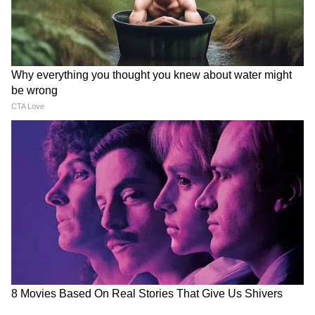
Vehicle सिस्टम
गाड़ियां
LATEST VIDEOS
Modi in IIT Delhi: '1 लाख करोड़..अंग्रेजी में
बोलूं', देश के युवाओं को Modi ने दिया बहुत बड़ा
टास्क
देर रात Rishabh Pant की इस शिकायत पर
CM Pushkar Dhami की पहली प्रतिक्रिया