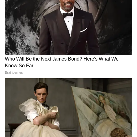
LATEST VIDEOS
Mamata Banerjee पर हमला? जोड़ लिए
हाथ और चीख-चीखकर सुनाई आपबीती
IIT Delhi में PM Modi के कार्यक्रम पर भड़क
गए Owaisi, 'सिर झुकाने' पर उठाए सवाल