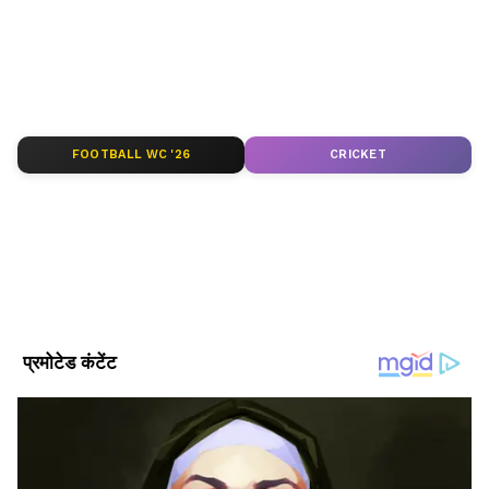
बड़ी अपडेट — पहले और भरोसे के साथ।
ABOUT THE AUTHOR
Satyam Bhardwaj
SB
सत्यम भारद्वाज। 2017 से जर्नलिज्म की फील्ड में काम कर रहे हैं, 8
साल का अनुभव। अक्टूबर 2021 से एशियानेट न्यूज हिंदी से जुड़कर
FOOTBALL WC '26
CRICKET
सेवाएं दे रहे हैं। उन्होंने बनारस हिंदू यूनिवर्सिटी (BHU) से जर्नलिज्म एंड
मॉस कम्युनिकेशन में मास्टर डिग्री हासिल की है। पॉलिटिकल न्यूज,
कार समाचार
नेशनल न्यूज, बिजनेस-टेक और ऑटो, क्राइम और फीचर स्टोरीज में खास
इंट्रेस्ट है। अलग-अलग मीडिया इंस्टीट्यूशन और कई पब्लिक रिपोर्ट्स बनाने
का अनुभव।
Follow Us