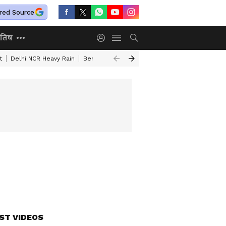
red Source
ोतिष
t
Delhi NCR Heavy Rain
Bengaluru Woman Skeleton Found
World La
ST VIDEOS