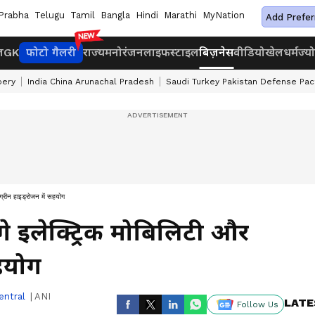
Prabha
Telugu
Tamil
Bangla
Hindi
Marathi
MyNation
Add Prefer
ज
GK
फोटो गैलरी
राज्य
मनोरंजन
लाइफस्टाइल
बिज़नेस
वीडियो
खेल
धर्म
ज्य
bery
India China Arunachal Pradesh
Saudi Turkey Pakistan Defense Pac
ग्रीन हाइड्रोजन में सहयोग
े इलेक्ट्रिक मोबिलिटी और
सहयोग
entral
|
ANI
LATE
Follow Us