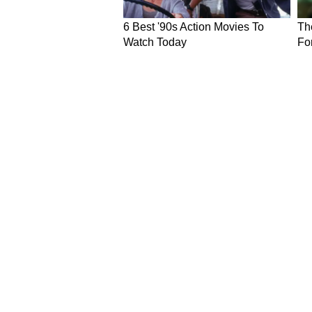
NEWS
Hindi News
Latest News in Hindi
World Ne
National News in Hindi
SPORTS