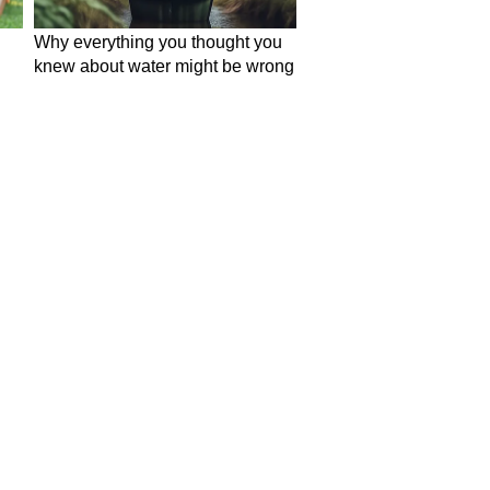
in Hindi
Today News in Hindi