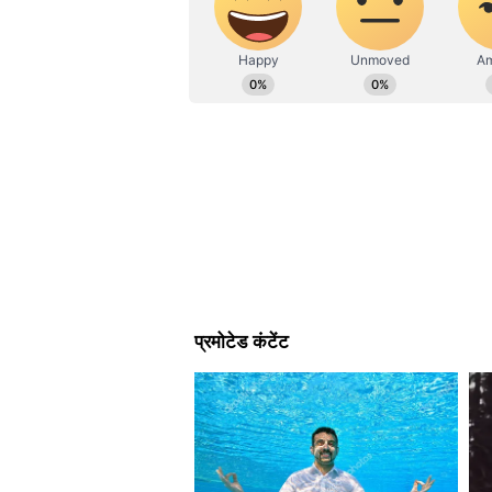
मुकुंदन ने कहा कि दोनों देशों के नेताओं 
महत्वपूर्ण खनिज, अंतरिक्ष, ऊर्जा और मा
को आगे बढ़ाने में सक्षम बनाया है।
डिजिटल पार्टनरशिप पर भी फोक
उन्होंने आर्टिफिशियल इंटेलिजेंस, रोबोट
प्रौद्योगिकियों में भारत-जापान डिजिट
डाला। उन्होंने कहा कि भारत का मजबू
नेतृत्व का पूरक हो सकता है।
मुकुंदन ने कहा कि उद्योग इनोवेशन इको
और विशेष रूप से एमएसएमई के बीच इंडस्ट
में सहायता करना जारी रखेगा।
स्किल डेवलपमेंट साझेदारी का अहम
उन्होंने स्किल डेवलपमेंट को साझेदारी 