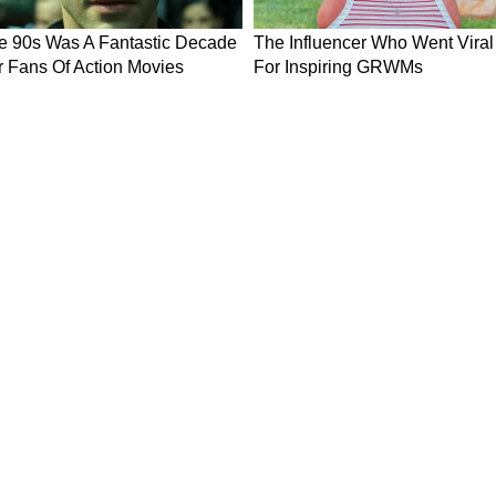
ws in Hindi
Breaking News in Hindi
Technology News in Hindi
Auto News 