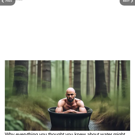
PREV
NEXT
उनके इस बयान के बाद ऑनलाइन बहस छिड़ गई है,
खासकर IT सेक्टर के प्रोफेशनल्स के बीच। ये लोग
कंपनियों से अपील कर रहे हैं कि वे ईंधन की बढ़ती
समस्या को देखते हुए वर्क-फ्रॉम-होम के विकल्प पर
विचार करें।
RECOMMENDED STORIES
एक यूज़र ने लिखा, “माननीय पीएम नरेंद्र मोदी ने आज
वैश्विक ऊर्जा संकट के दौरान ईंधन की खपत कम करने
और देश का समर्थन करने के लिए वर्क फ्रॉम होम,
ऑनलाइन मीटिंग्स और वीडियो कॉन्फ्रेंसिंग को फिर से
शुरू करने के लिए प्रोत्साहित किया। हम सभी IT कंपनियों
से अनुरोध करते हैं कि जहां भी संभव हो, WFH की
अनुमति दें। इससे ट्रैफिक कम होगा, ईंधन बचेगा,
कर्मचारियों की भलाई होगी और राष्ट्रीय हित का भी
UPI ID किसी को दे दी? क्या इससे
चीनी के दाम अचानक क्यों बढ़े? एक
समर्थन होगा।”
खाली हो सकता है बैंक अकाउंट?
महीने में 7% महंगी, सरकार ने