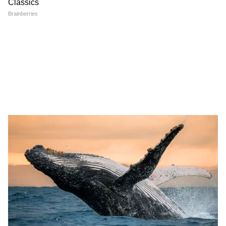
UPTET Result 2026: 82 नंबर
NEET UG ऑनलाइन नहीं होगा!
पर पास होंगे या 90 पर? रिजल्ट चेक
सरकार ने CBT मोड पर फिलहाल
करने से पहले समझ लें UPESSC
लगाई रोक, छात्रों को बड़ी राहत
का गणित
Independence Day Speech
15 अगस्त के लिए बेस्ट स्पीच कैसे
for Teachers: स्कूल टीचर्स के
तैयार करें? ये आसान टिप्स बना देंगे