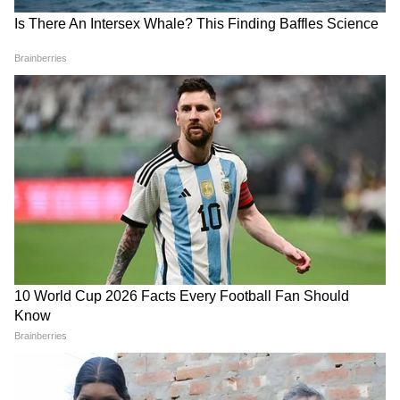
लिए 2, 5 और 10 मिनट का तैयार
स्वतंत्रता दिवस का भाषण सबसे
स्वतंत्रता दिवस भाषण
दमदार
LATEST VIDEOS
Rahul Gandhi से मिलीं CJP Protest में
लाठी खाने वाली Muskaan, Delhi Police से
दाग दिया ये सवाल!
CJP के अंदर हो गई कलह, Abhijeet Dipke
के ही खिलाफ हो गए कई लोग!