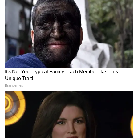
View post on Instagram
DOWNLOAD APP
सरकारी नौकरियों की नोटिफिकेशन, परीक्षा तिथियां,
एडमिट कार्ड, रिज़ल्ट और कट-ऑफ अपडेट्स पाएं। करियर
टिप्स, स्किल डेवलपमेंट और एग्ज़ाम गाइडेंस के लिए
Career News in Hindi
और सरकारी भर्ती से जुड़े
ताज़ा अपडेट्स के लिए
Sarkari Naukri
सेक्शन देखें —