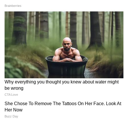
आग्रह किया कि वे पूरी तरह से इनकम के एक ही सोर्स पर
निर्भर न रहें। उसने सलाह दी, “अभी से दूसरी इनकम
बनाना शुरू कर दो। तब नहीं जब सब ठीक हो जाए।”
पोस्ट के आखिर में उसने मौजूदा जॉब मार्केट का कड़वा
सच बताया, साथ ही उन लोगों के लिए एक मज़बूत संदेश
भी दिया जो अभी भी नौकरी की तलाश में हैं।
"मार्केट की हालत बहुत ख़राब है। लेकिन आपको हर दिन
कोशिश करते रहना है।" उसकी कहानी तेज़ी से वायरल हो
गई क्योंकि कई दूसरे प्रोफ़ेशनल्स भी नौकरी जाने, करियर
बदलने और आर्थिक अनिश्चितता के दौर से गुज़र रहे हैं।
कई यूज़र्स ने उसकी सलाह को प्रैक्टिकल और असलियत
के करीब बताया, जबकि कुछ ने इंटरव्यू की तैयारी, DSA
अप्रोच और दूसरी इनकम बनाने के तरीकों के बारे में और
जानकारी मांगी।