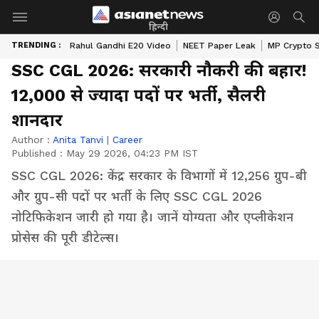
हिन्दी
TRENDING :
Rahul Gandhi E20 Video
NEET Paper Leak
MP Crypto 
SSC CGL 2026: सरकारी नौकरी की बहार!
12,000 से ज्यादा पदों पर भर्ती, सैलरी
शानदार
Author :
Anita Tanvi
|
Career
Published :
May 29 2026, 04:23 PM IST
SSC CGL 2026: केंद्र सरकार के विभागों में 12,256 ग्रुप-बी
और ग्रुप-सी पदों पर भर्ती के लिए SSC CGL 2026
नोटिफिकेशन जारी हो गया है। जानें योग्यता और एप्लीकेशन
प्रोसेस की पूरी डीटेल्स।