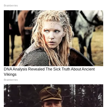
RECOMMENDED STORIES
एक्ट्रेस से रेप केस में 73 साल के
इवेंट में पोज दे रही थी ये एक्ट्रेस,
डायरेक्टर शकील नूरानी अरेस्ट, FIR
तभी फैन ने किया LipLock, सदमे
में चौंकाने वाले आरोप
में हसीना