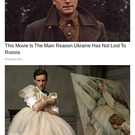
Dhamaal 4 के 30 दिन, शनिवार
‘प्यार दोस्ती है…’, सारा तेंदुलकर ने
को लगाई 'स्पाइडर-मैन' से ऊंची
बताया कैसा होना चाहिए उनका
छलांग, जानिए कितनी हुई कमाई?
फ्यूचर पार्टनर
LATEST VIDEOS
'राष्ट्रपति पुलिस कलर' पुरस्कार समारोह में पहुंचे
Amit Shah , नजारा ऐसा की नहीं हटेंगी निगाहें
Rahul Gandhi Prayagraj Speech:
Chhatron Ki Goonj में ऐसा क्या बोले राहुल,
हो गया वायरल