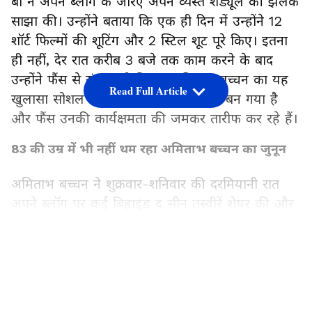
बी ने अपने ब्लॉग के जरिए अपने व्यस्त शेड्यूल की झलक
साझा की। उन्होंने बताया कि एक ही दिन में उन्होंने 12
शॉर्ट फिल्मों की शूटिंग और 2 स्टिल शूट पूरे किए। इतना
ही नहीं, देर रात करीब 3 बजे तक काम करने के बाद
उन्होंने फैंस से संवाद भी किया। अमिताभ बच्चन का यह
Read Full Article
खुलासा सोशल मीडिया पर चर्चा का विषय बन गया है
और फैंस उनकी कार्यक्षमता की जमकर तारीफ कर रहे हैं।
83 की उम्र में भी नहीं थम रहा अमिताभ बच्चन का जुनून
अमिताभ बच्चन ने शुक्रवार-शनिवार की दरमियानी रात
अपने ब्लॉग पर कई बिहाइंड द सीन तस्वीरें शेयर की और
बताया कि उनका दिन कितना व्यस्त रहा। उन्होंने लिखा,
"काम तो काम है... काम तो काम है... काम तो काम
LATEST VIDEOS
है...!!! आज 12 शॉर्ट फिल्में शूट कीं... 2 स्टिल शूट पूरे
किए... और अब आप लोगों के साथ काम कर रहा हूं।"