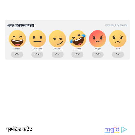
एक-दूसरे में उलझ जाते हैं।
यह भी पढ़ें :
Hai Jawani To Ishq Hona Hai
Movie Review: कैसी है वरुण धवन की फिल्म 'ये
जवानी तो इश्क होना है'!
ABOUT THE AUTHOR
Gagan Gurjar
GG
गगन गुर्जर। पत्रकारिता क्षेत्र में सितंबर 2010 से कार्यरत हैं, 15 साल से
ज्यादा का अनुभव। मई 2022 से Asianet News Hindi में ये कार्यरत
हैं। यहां पर डिप्टी न्यूज एडिटर के तौर पर एंटरटेनमेंट टीम को लीड कर रहे
हैं। उन्होंने इलेक्ट्रॉनिक मीडिया में M.Sc और मीडिया स्टडीज में M.Phil
बॉबी देओल
किया है। मनोरंजन जगत से जुड़े मुद्दों और समसामयिक विषयों पर लिखने
बॉक्स ऑफिस (Box Office)
बॉलीवुड समाचार
हिंदी में बॉलीवुड समाचार
में रुचि। उनसे gagan.gurjar@asianetnews.in संपर्क किया जा
Published :
Jun 05 2026, 09:18 AM IST
सकता है।
Follow Us