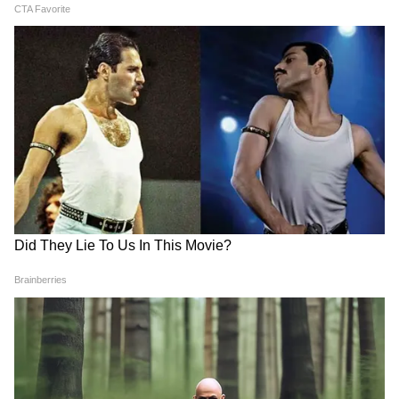
फूल, खूबसूरती देख मांग बैठे थे नंबर,
जायसवाल को कर रहीं डेट, अफेयर
तब दत्त बहनों ने दी थी वॉर्निंग
की अफवाहों पर एक्ट्रेस ने तोड़ी चुप्पी
मुगल-ए-आजम के लिए रिजेक्ट हो
खेसारी लाल के 5 सावन सॉन्ग, शिव
गए थे दिलीप कुमार, ये एक्टर था
भक्ति में झूम उठेगा दिल, एक बार
सलीम के लिए 1st चॉइस, लेकिन
सुनेंगे तो बार-बार चलाएंगे
फिर...
LATEST VIDEOS
Modi in IIT Delhi: '1 लाख करोड़..अंग्रेजी में
बोलूं', देश के युवाओं को Modi ने दिया बहुत बड़ा
टास्क