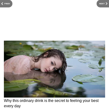
PREV
NEXT
भोजपुरी के खलनायक देव सिंह करने जा रहे बड़ा
धमाका, 'देव वाणी' में लगेगा एक एक्शन का ट्रिपल
तड़का
RECOMMENDED STORIES
संजय दत्त ने जब ऐश्वर्या राय को भेजे
मृणाल ठाकुर 10 साल छोटे यशस्वी