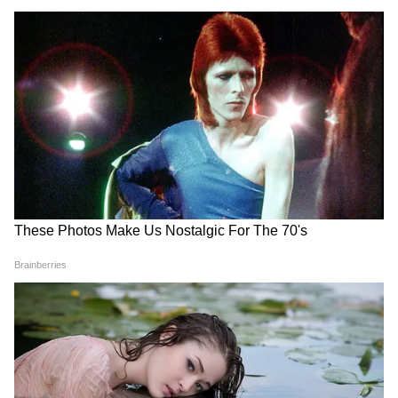
DOWNLOAD APP
मनोरंजन जगत की सबसे खास खबरें अब एक क्लिक पर।
फिल्में, टीवी शो, वेब सीरीज़ और स्टार अपडेट्स के लिए
Bollywood News in Hindi
और
Entertainment
News in Hindi
सेक्शन देखें। टीवी शोज़, टीआरपी और