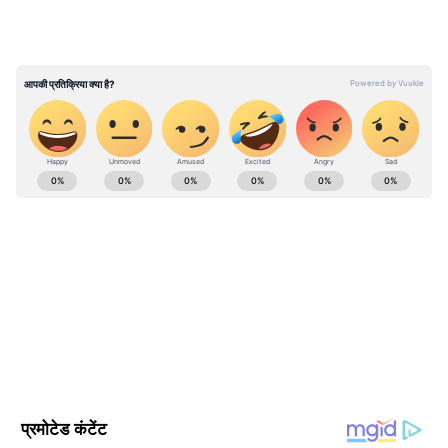
एक वीडियो शेयर करते हुए कहा, “पाकिस्तान में आज ही
‘धुरंधर’ रिलीज हुई है और सर्वर क्रैश हो गया।
पाकिस्तानियों को बस इसी बात का इंतजार था कि रात 12
बजे Netflix फिल्म डाले और सब एक साथ क्लिक करें।
यहां ‘धुरंधर’ का क्रेज इसी तरह देखने को मिला है।” यह
वीडियो अब सोशल मीडिया पर तेजी से वायरल हो रहा है।
ABOUT THE AUTHOR
Gagan Gurjar
GG
गगन गुर्जर। पत्रकारिता क्षेत्र में सितंबर 2010 से कार्यरत हैं, 15 साल से
ज्यादा का अनुभव। मई 2022 से Asianet News Hindi में ये कार्यरत
हैं। यहां पर डिप्टी न्यूज एडिटर के तौर पर एंटरटेनमेंट टीम को लीड कर रहे
हैं। उन्होंने इलेक्ट्रॉनिक मीडिया में M.Sc और मीडिया स्टडीज में M.Phil
टीवी समाचार
किया है। मनोरंजन जगत से जुड़े मुद्दों और समसामयिक विषयों पर लिखने
मनोरंजन समाचार
हिंदी में मनोरंजन समाचार
रणवीर सिंह
में रुचि। उनसे gagan.gurjar@asianetnews.in संपर्क किया जा
सकता है।
Follow Us