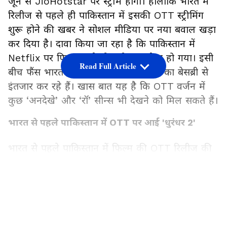
जून से JioHotstar पर स्ट्रीम होगी। हालांकि भारत में
रिलीज से पहले ही पाकिस्तान में इसकी OTT स्ट्रीमिंग
शुरू होने की खबर ने सोशल मीडिया पर नया बवाल खड़ा
कर दिया है। दावा किया जा रहा है कि पाकिस्तान में
Netflix पर फिल्म आते ही सर्वर तक क्रैश हो गया। इसी
Read Full Article
बीच फैंस भारत में इसके डिजिटल प्रीमियर का बेसब्री से
इंतजार कर रहे हैं। खास बात यह है कि OTT वर्जन में
कुछ ‘अनदेखे’ और ‘रॉ’ सीन्स भी देखने को मिल सकते हैं।
भारत से पहले पाकिस्तान में OTT पर आई 'धुरंधर 2'
भारत से पहले पाकिस्तान में फिल्म की OTT रिलीज की
खबर ने सोशल मीडिया पर हलचल बढ़ा दी है। रिपोर्ट्स के
मुताबिक वहां Netflix पर फिल्म पहले ही उपलब्ध करा
LATEST VIDEOS
दी गई। इस खबर की पुष्टि पाकिस्तानी कंटेंट क्रिएटर
माविया उमर फारूकी ने अपने इंस्टाग्राम पेज
@kaam_wali_baat पर की। माविया उमर फारूकी ने