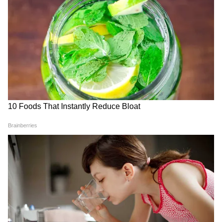
‘भारत भाग्य विधाता’ के प्रमोशन के दौरान कंगना रनौत
लगातार भारतीय हैंडलूम और पारंपरिक परिधानों को
बढ़ावा देती नजर आ रही हैं। वह विभिन्न कार्यक्रमों में
अलग-अलग भारतीय साड़ियों और पारंपरिक ड्रेप्स को
पहन रही हैं। यह चुनाव न सिर्फ फिल्म में उनके किरदार से
जुड़ा हुआ है, बल्कि हाल के वर्षों में उनकी पारंपरिक
फैशन पसंद को भी दर्शाता है।
मराठी संस्कृति से जुड़ी पैठणी साड़ी का खास महत्व
पैठणी साड़ी महाराष्ट्र की सबसे प्रतिष्ठित और पारंपरिक
बुनाई शैलियों में से एक मानी जाती है। चूंकि ‘भारत भाग्य
विधाता’ मराठी पहचान और वास्तविक घटनाओं से प्रेरित
कहानी पर आधारित है, इसलिए इस स्क्रीनिंग के लिए
पैठणी साड़ी का चयन काफी सोच-समझकर किया गया
फैसला माना जा रहा है। यह लुक न केवल फिल्म के