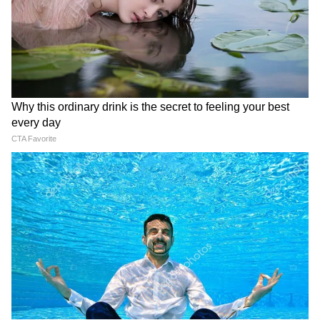
Related Articles
कंगना की फिल्म का नाम 'भारत भाग्य विधाता' क्यों पड़ा?
जानें पीछे की कहानी
DOWNLOAD APP
Kangana Ranaut Marriage Rumors: शादी की
अफवाहों पर कंगना ने तोड़ी चुप्पी, जानें क्या कहा...
RECOMMENDED STORIES