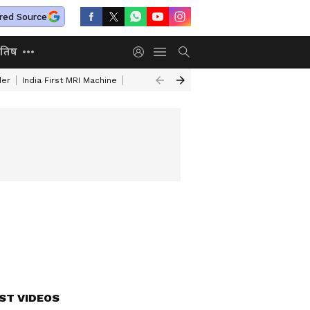
red Source
ोतिष
der
India First MRI Machine
Independence Day Speech In Hindi
Indep
ST VIDEOS