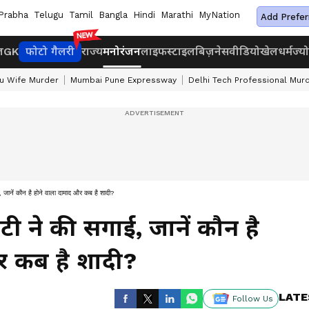
Prabha
Telugu
Tamil
Bangla
Hindi
Marathi
MyNation
Add Prefer
ज
GK
फोटो गैलरी
राज्य
मनोरंजन
लाइफस्टाइल
बिज़नेस
वीडियो
खेल
धर्म
ज्य
u Wife Murder
Mumbai Pune Expressway
Delhi Tech Professional Mur
, जानें कौन है होने वाला दामाद और कब है शादी?
ेटी ने की सगाई, जानें कौन है
र कब है शादी?
LATE
Follow Us