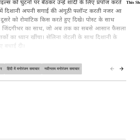
ाइल्स को घुटनों पर बैठकर उन्हें शादी के लिए प्रपोज करते
में दिशानी अपनी सगाई की अंगूठी फ्लॉन्ट करती नजर आ
दूसरे को रोमांटिक किस करते हुए दिखे। पोस्ट के साथ
026 . जिंदगीभर का साथ, जो अब तक का सबसे आसान फैसला
तकों का ध्यान खींचा। सेलिना जेटली के साथ दिशानी के
ुए बधाई दी।
ार
हिंदी में मनोरंजन समाचार
नवीनतम मनोरंजन समाचार
क क्लिक पर। फिल्में, टीवी शो, वेब सीरीज़ और स्टार
in Hindi
और
Entertainment News in Hindi
 सीरियल अपडेट्स के लिए
TV News in Hindi
पढ़ें।
outh Cinema News
, और भोजपुरी इंडस्ट्री अपडेट्स
 करें — सबसे तेज़ एंटरटेनमेंट कवरेज यहीं।
ew post on Instagram
नुभव। 1995 से पत्रकारिता की शुरुआत की। मौजूदा समय में एशियानेट