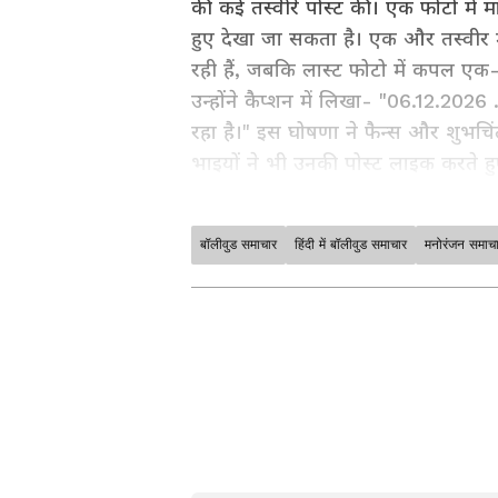
की कई तस्वीरें पोस्ट कीं। एक फोटो में म
हुए देखा जा सकता है। एक और तस्वीर 
रही हैं, जबकि लास्ट फोटो में कपल एक-
उन्होंने कैप्शन में लिखा- "06.12.2
रहा है।" इस घोषणा ने फैन्स और शुभचिं
भाइयों ने भी उनकी पोस्ट लाइक करते ह
बॉलीवुड समाचार
हिंदी में बॉलीवुड समाचार
मनोरंजन समाच
मनोरंजन जगत की सबसे खास खबरें अब ए
अपडेट्स के लिए
Bollywood News 
सेक्शन देखें। टीवी शोज़, टीआरपी और
साउथ फिल्मों की बड़ी ख़बरों के लिए
S
के लिए
Bhojpuri News
सेक्शन फॉलो
Vi
ABOUT THE AUTHOR
Rakhee Jhawar
RJ
राखी झवर। मीडिया जगत में 30 साल का अ