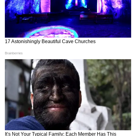
मनोरंजन जगत की सबसे खास खबरें अब एक क्लिक पर।
फिल्में, टीवी शो, वेब सीरीज़ और स्टार अपडेट्स के लिए
Bollywood News in Hindi
और
Entertainment
News in Hindi
सेक्शन देखें। टीवी शोज़, टीआरपी और
सीरियल अपडेट्स के लिए
TV News in Hindi
पढ़ें।
साउथ फिल्मों की बड़ी ख़बरों के लिए
South Cinema
News
, और भोजपुरी इंडस्ट्री अपडेट्स के लिए
Bhojpuri
News
सेक्शन फॉलो करें — सबसे तेज़ एंटरटेनमेंट कवरेज