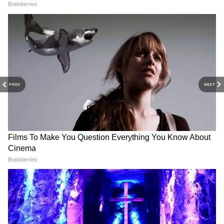
आर्थिक रूप से आत्मनिर्भर होना चाहिए।
4
4
PREV
NEXT
Image Credit :
StockPhoto
2 साल में ही टूटी शादी!
मौनी रॉय और सूरज नांबियार ने 2022 में शादी की थी।
अब दोनों ने आपसी सहमति से तलाक ले लिया है।
फिलहाल, मौनी रॉय फिल्मों और रियलिटी शो में बिजी हैं।
LATEST VIDEOS