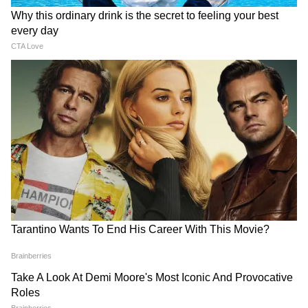
Fauzi: 'फौजी' का नया पोस्टर जारी,
OTT Releases: इस हफ्ते घर बैठे
दमदार लुक में दिखें प्रभास, इन दिन
देखें 12 नई फिल्में और वेब सीरीज,
रिलीज होगी मूवी
होगा फुल एंटरटेनमेंट
अलायंस के 6 सबसे महंगे कंटेस्टेंट,
Ramayana: हनुमान की एंट्री के
लाखों से करोड़ों रुपये तक की कर रहे
साथ खत्म होगी'रामायण' पार्ट 1,सिर्फ
कमाई
इतनी देर दिखेंगे सनी देओल
LATEST VIDEOS
IIT Delhi में PM Modi के कार्यक्रम पर भड़क
गए Owaisi, 'सिर झुकाने' पर उठाए सवाल