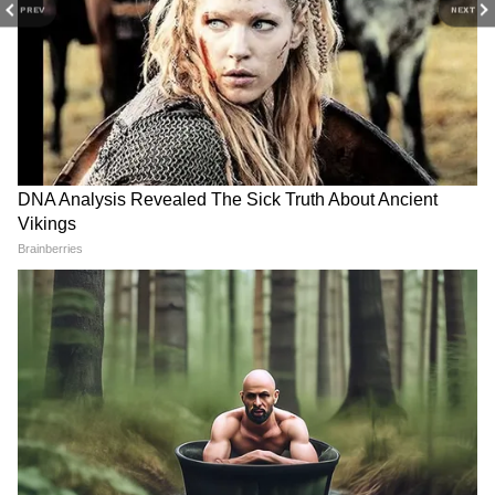
PREV
NEXT
RECOMMENDED STORIES
'रेखा बहुत मोटी थीं लेकिन जब...' -
तलाक के बाद क्या हर्षवर्धन राणे को
रेखा के जीजा तेज सप्रू ने बताए
डेट कर रहीं संजीदा शेख? फैंस ने
सीक्रेट, कैसे सौतेली बहन से कराई
तस्वीरों से जोड़े रिश्ते के तार
शादी