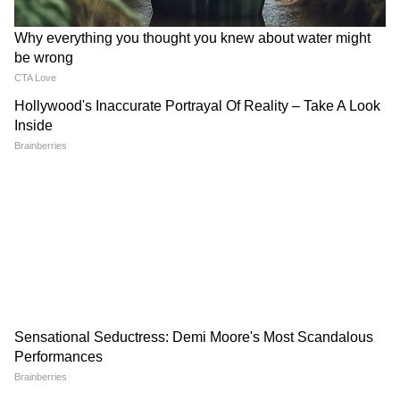
विजय की पत्नी संगीता ने क्यों वापस
Batwara 1947: पहले दिन कितना
ली तलाक की अर्जी? जानिए पहली
कमाएगी सनी देओल की फिल्म, जानें
मुलाक़ात से अब तक की पूरी कहानी
फर्स्ट डे सबसे बड़ा चैलेंज
LATEST VIDEOS
Atiq Ahmed के बेटे की मौत पर घर पहुंचे
Akhilesh Yadav के विधायक, जमकर हो रही
फजीहत!
समुद्र की तरह क्यों हिल रहा था मोरबी के कुएं का
पानी? खुल गया सबसे बड़ा राज