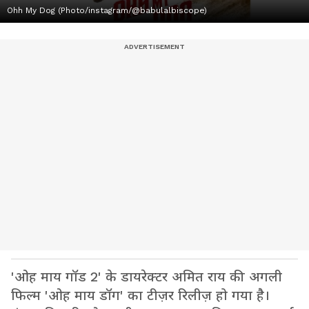
Ohh My Dog (Photo/instagram/@babulalbiscope)
'ओह माय गॉड 2' के डायरेक्टर अमित राय की अगली
फिल्म 'ओह माय डॉग' का टीज़र रिलीज़ हो गया है।